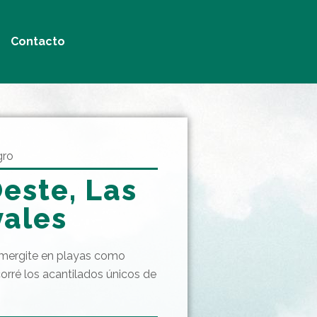
Contacto
gro
este, Las
vales
umergite en playas como
orré los acantilados únicos de