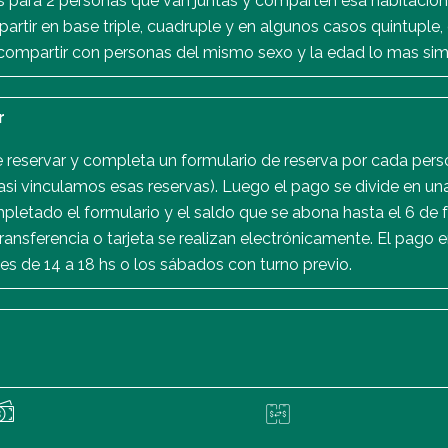
para 2 personas que van juntas y comparten esa habitación. 
tir en base triple, cuadruple y en algunos casos quintuple,
compartir con personas del mismo sexo y la edad lo mas simil
r
ce reservar y completa un formulario de reserva por cada pers
(asi vinculamos esas reservas). Luego el pago se divide en u
pletado el formulario y el saldo que se abona hasta el 6 de 
ransferencia o tarjeta se realizan electrónicamente. El pago 
rnes de 14 a 18 hs o los sábados con turno previo.