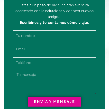
Estás a un paso de vivir una gran aventura,
conectarte con la naturaleza y conocer nuevos
amigos.
Escribinos y te contamos cómo viajar.
N
o
m
E
b
m
r
a
T
e
i
e
l
l
T
é
u
f
m
o
e
n
n
o
ENVIAR MENSAJE
s
a