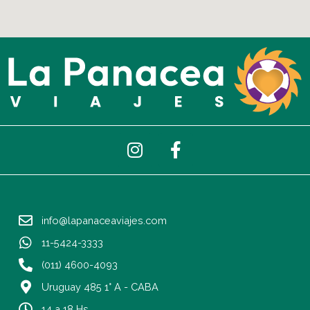
I
F
n
a
s
c
t
e
a
b
info@lapanaceaviajes.com
g
o
r
o
11-5424-3333
a
k
(011) 4600-4093
m
-
Uruguay 485 1° A - CABA
f
14 a 18 Hs.