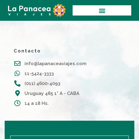
Ir
al
contenido
Contacto
info@lapanaceaviajes.com
11-5424-3333
(011) 4600-4093
Uruguay 485 1° A - CABA
14 a 18 Hs.