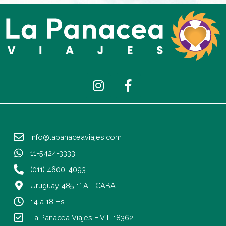
I
F
n
a
s
c
t
e
a
b
info@lapanaceaviajes.com
g
o
r
o
11-5424-3333
a
k
(011) 4600-4093
m
-
Uruguay 485 1° A - CABA
f
14 a 18 Hs.
La Panacea Viajes E.V.T. 18362