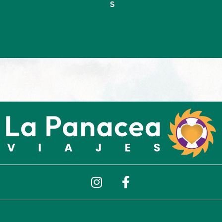
I
F
n
a
s
c
t
e