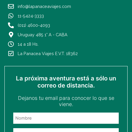
a
b
info@lapanaceaviajes.com
g
o
r
o
11-5424-3333
a
k
(011) 4600-4093
m
-
Uruguay 485 1° A - CABA
f
14 a 18 Hs.
La Panacea Viajes E.V.T. 18362
La próxima aventura está a sólo un
correo de distancia.
Dejanos tu email para conocer lo que se
viene.