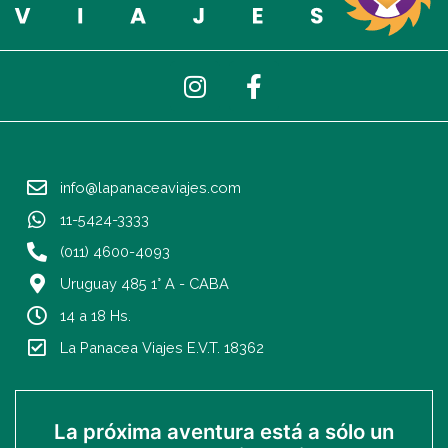
I
F
n
a
s
c
t
e
a
b
info@lapanaceaviajes.com
g
o
r
o
11-5424-3333
a
k
(011) 4600-4093
m
-
Uruguay 485 1° A - CABA
f
14 a 18 Hs.
La Panacea Viajes E.V.T. 18362
La próxima aventura está a sólo un