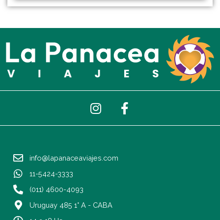
I
F
n
a
s
c
t
e
a
b
info@lapanaceaviajes.com
g
o
r
o
11-5424-3333
a
k
(011) 4600-4093
m
-
Uruguay 485 1° A - CABA
f