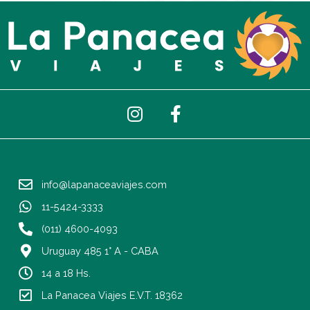
I
F
n
a
s
c
t
e
a
b
info@lapanaceaviajes.com
g
o
r
o
11-5424-3333
a
k
(011) 4600-4093
m
-
Uruguay 485 1° A - CABA
f
14 a 18 Hs.
La Panacea Viajes E.V.T. 18362