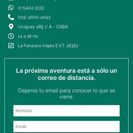
g
o
r
o
11-5424-3333
a
k
(011) 4600-4093
m
-
Uruguay 485 1° A - CABA
f
14 a 18 Hs.
La Panacea Viajes E.V.T. 18362
La próxima aventura está a sólo un
correo de distancia.
Dejanos tu email para conocer lo que se
viene.