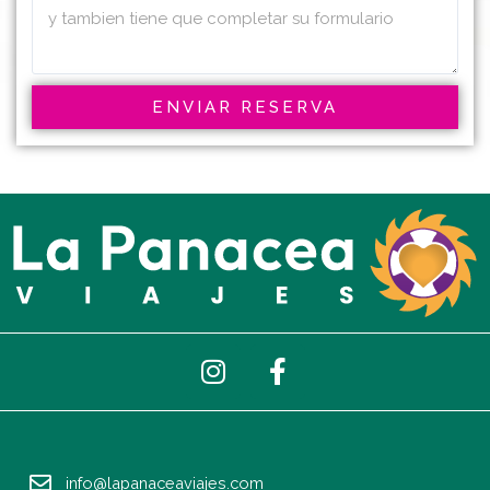
ENVIAR RESERVA
I
F
n
a
s
c
t
e
a
b
info@lapanaceaviajes.com