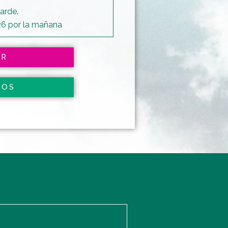
arde.
26 por la mañana
AR
IOS