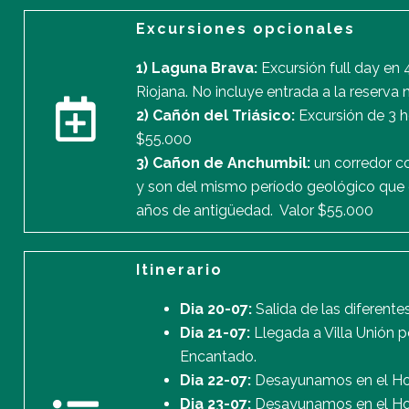
Excursiones opcionales
1) Laguna Brava:
Excursión full day en 
Riojana. No incluye entrada a la reserva 
2) Cañón del Triásico:
Excursión de 3 h
$55.000
3) Cañon de Anchumbil:
un corredor co
y son del mismo período geológico que 
años de antigüedad. Valor $55.000
Itinerario
Dia 20-07:
Salida de las diferente
Dia 21-07:
Llegada a Villa Unión p
Encantado.
Dia 22-07:
Desayunamos en el Hotel
Dia 23-07:
Desayunamos en el Hote