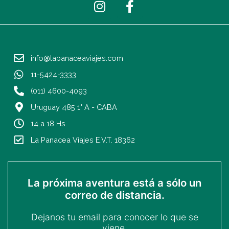
n
a
s
c
t
e
a
b
info@lapanaceaviajes.com
g
o
r
o
11-5424-3333
a
k
(011) 4600-4093
m
-
Uruguay 485 1° A - CABA
f
14 a 18 Hs.
La Panacea Viajes E.V.T. 18362
La próxima aventura está a sólo un
correo de distancia.
Dejanos tu email para conocer lo que se
viene.