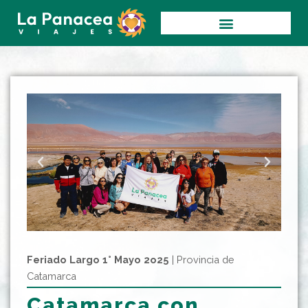
Ir
al
contenido
Feriado Largo 1° Mayo 2o25
| Provincia de
Catamarca
Catamarca con