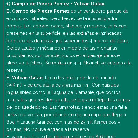
1) Campo de Piedra Pomez + Volcan Galan:
El Campo de Piedra Pomez
es un verdadero parque de
esculturas naturales, pero hecho de la inusual piedra
pómez. Los colores ocres, blancos y rosados, se hacen
presentes en la superficie, en las extrañas e intrincadas
formaciones de rocas que superan los 4 metros de altura.
Cielos azules y médanos en medio de las montañas
circundantes, son característicos en el paisaje de este
atractivo turístico. Se realiza en 4×4. No incluye entrada a la
reserva.
El Volcan Galan:
la caldera más grande del mundo
(35Km.), y de una altura de 5.912 m.s.n.m. Con paisajes
inigualables como la Laguna de Diamante, que por los
minerales que residen en ella, se logran reflejar los cerros
de los alrededores. Las fumarolas, siendo estas una falla
activa del volcán, por donde circula una napa que llega a
80g. Y Laguna Grande, con más de 25 mil flamencos y
parinas. No incluye entrada a la reserva.
El valor por los 2 dias de excursión es de $165.000