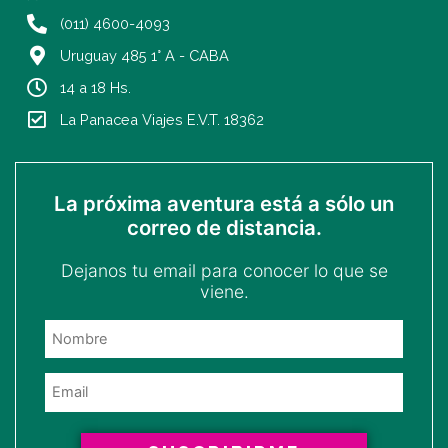
a
k
(011) 4600-4093
m
-
Uruguay 485 1° A - CABA
f
14 a 18 Hs.
La Panacea Viajes E.V.T. 18362
La próxima aventura está a sólo un
correo de distancia.
Dejanos tu email para conocer lo que se
viene.