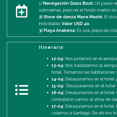
1)
Navegación Glass Boat:
Un paseo en
submarinas, para ver el fondo marino si
2) Show de danza Mana Maohi:
El show
inolvidable.
Valor USD 40.
3) Playa Anakena:
Es una playa de coral
Itinerario
12-04:
Nos juntamos en el aeropue
13-04:
Nos trasladamos al aeropue
hotel. Tomamos las habitaciones 
14-04:
Desayunamos en el hotel y 
15-04:
Desayunamos en el hotel y
16-04:
Desayunamos en el hotel. Q
contrataron vamos al show de d
17-04:
Desayunamos en el hotel. D
volamos a Santiago. De ahi nos tr