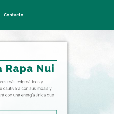
Contacto
a Rapa Nui
gares más enigmáticos y
e cautivará con sus moáis y
ará con una energía única que