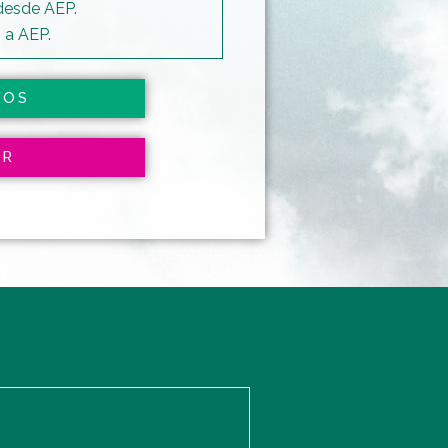
desde AEP.
 a AEP.
IOS
AR