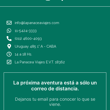
n
a
s
c
t
e
a
b
info@lapanaceaviajes.com
g
o
r
o
11-5424-3333
a
k
(011) 4600-4093
m
-
Uruguay 485 1° A - CABA
f
14 a 18 Hs.
La Panacea Viajes E.V.T. 18362
La próxima aventura está a sólo un
correo de distancia.
Dejanos tu email para conocer lo que se
viene.