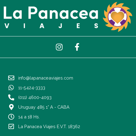
I
F
n
a
s
c
t
e
a
b
info@lapanaceaviajes.com
g
o
r
o
11-5424-3333
a
k
(011) 4600-4093
m
-
Uruguay 485 1° A - CABA
f
14 a 18 Hs.
La Panacea Viajes E.V.T. 18362