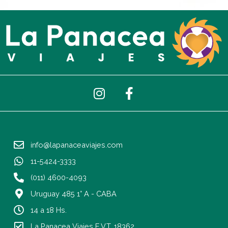
I
F
n
a
s
c
t
e
a
b
info@lapanaceaviajes.com
g
o
r
o
11-5424-3333
a
k
(011) 4600-4093
m
-
Uruguay 485 1° A - CABA
f
14 a 18 Hs.
La Panacea Viajes E.V.T. 18362