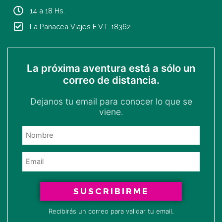
f
14 a 18 Hs.
La Panacea Viajes E.V.T. 18362
La próxima aventura está a sólo un
correo de distancia.
Dejanos tu email para conocer lo que se
viene.
SUSCRIBIRME
Recibirás un correo para validar tu email.