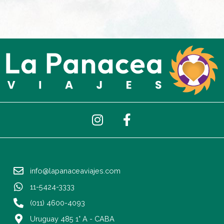
I
F
n
a
s
c
t
e
a
b
info@lapanaceaviajes.com
g
o
r
o
11-5424-3333
a
k
(011) 4600-4093
m
-
Uruguay 485 1° A - CABA