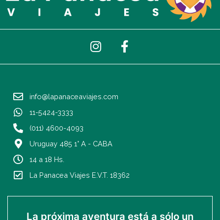
I
F
n
a
s
c
t
e
a
b
info@lapanaceaviajes.com
g
o
r
o
11-5424-3333
a
k
(011) 4600-4093
m
-
Uruguay 485 1° A - CABA
f
14 a 18 Hs.
La Panacea Viajes E.V.T. 18362
La próxima aventura está a sólo un